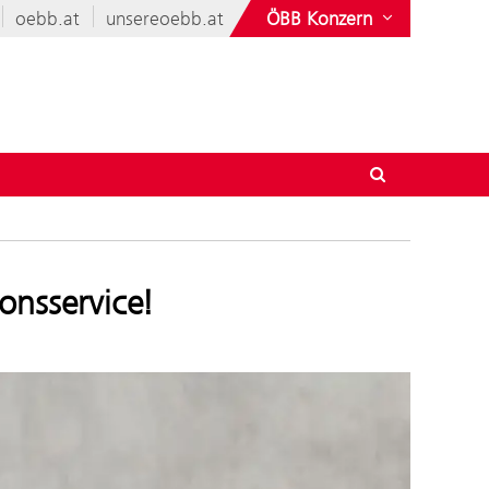
oebb.at
unsereoebb.at
ÖBB Konzern
onsservice!