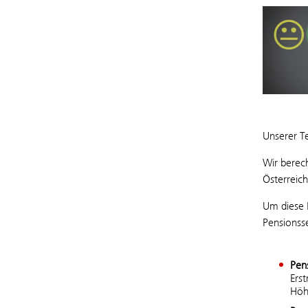
Unserer T
Wir berec
Österreic
Um diese 
Pensionsse
Pen
Ers
Hö