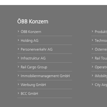
ÖBB Konzern
ÖBB Konzern
Produk
Holding AG
Technis
Personenverkehr AG
Österre
Infrastruktur AG
Rail To
Rail Cargo Group
Operati
Immobilienmanagement GmbH
iMobili
Werbung GmbH
City Ai
BCC GmbH