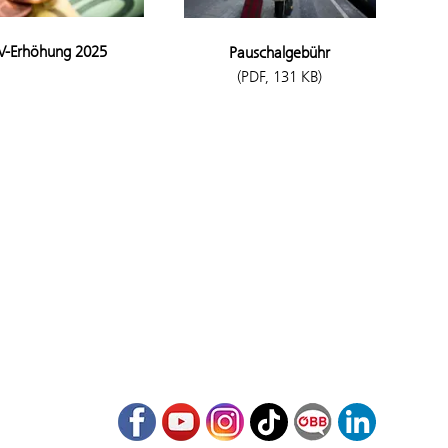
V-Erhöhung 2025
Pauschalgebühr
(PDF, 131 KB)
Facebook
Youtube
Instagram
TikTok
ÖBB Corporate Bl
LinkedIn