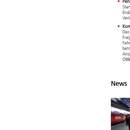
Pen
Sta
End
Ver
Kom
Das 
Fra
Fah
bet
Ans
ÖBB
News