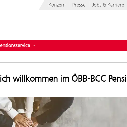
Konzern
Presse
Jobs & Karriere
ensionsservice
BB-BCC GmbH
rmenü öffnen für Karriere im BCC
Untermenü öffnen für Pensionsservice
lich willkommen im ÖBB-BCC Pensi