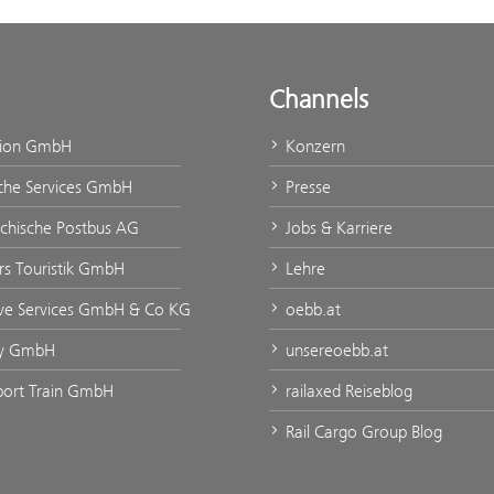
Channels
tion GmbH
Konzern
che Services GmbH
Presse
ichische Postbus AG
Jobs & Karriere
urs Touristik GmbH
Lehre
ve Services GmbH & Co KG
oebb.at
ty GmbH
unsereoebb.at
rport Train GmbH
railaxed Reiseblog
Rail Cargo Group Blog