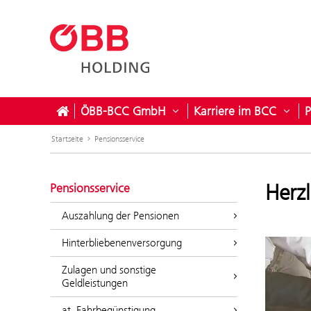
ÖBB-BCC GmbH
Karriere im BCC
P
Untermenü öffnen für Ö
Unte
Startseite
Pensionsservice
Herz
Pensionsservice
Auszahlung der Pensionen
Hinterbliebenenversorgung
Zulagen und sonstige
Geldleistungen
at. Fahrbegünstigung